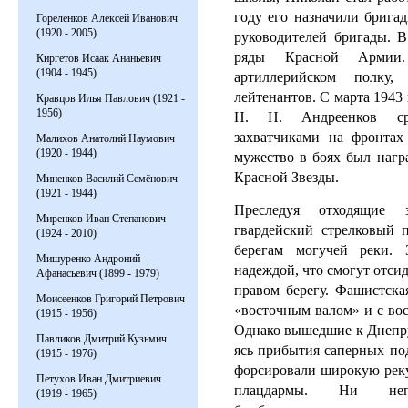
году его назначили брига
Гореленков Алексей Иванович
(1920 - 2005)
руководителей бригады. В
ряды Красной Арми
Киргетов Исаак Ананьевич
(1904 - 1945)
артиллерийском полку,
лейтенантов.
С марта 1943 
Кравцов Илья Павлович (1921 -
1956)
Н. Н.
Андреенков с
захватчиками на фронта
Малихов Анатолий Наумович
(1920 - 1944)
мужество в боях был нагр
Красной Звезды.
Миненков Василий Семёнович
(1921 - 1944)
Преследуя отходящие 
Миренков Иван Степанович
гвардейский стрелковый п
(1924 - 2010)
берегам могучей реки.
Мишуренко Андроний
надеждой, что смогут отси
Афанасьевич (1899 - 1979)
пра­вом берегу.
Фашистская
Моисеенков Григорий Петрович
«восточ­ным валом» и с во
(1915 - 1956)
Однако вышедшие к Днепру
Павликов Дмитрий Кузьмич
ясь прибытия саперных по
(1915 - 1976)
фор­сировали широкую рек
Петухов Иван Дмитриевич
плац­дармы.
Ни неп
(1919 - 1965)