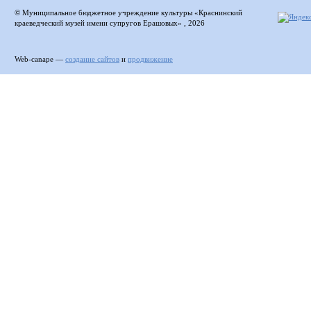
© Муниципальное бюджетное учреждение культуры «Краснинский
краеведческий музей имени супругов Ерашовых» , 2026
Web-canape —
создание сайтов
и
продвижение