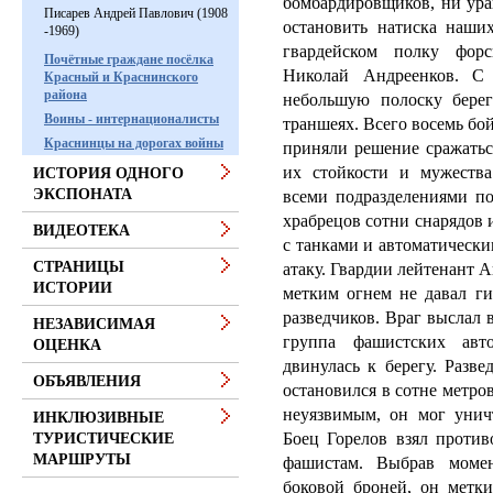
бомбардировщиков, ни ура
Писарев Андрей Павлович (1908
остановить натиска наши
-1969)
гвардейском полку фор
Почётные граждане посёлка
Николай Андреенков.
С 
Красный и Краснинского
района
небольшую полоску берег
Воины - интернационалисты
траншеях.
Всего восемь бо
Краснинцы на дорогах войны
при­няли решение сражать
их стой­кости и мужеств
ИСТОРИЯ ОДНОГО
ЭКСПОНАТА
всеми подразде­лениями п
храбрецов сотни снарядов и
ВИДЕОТЕКА
с танками и автоматическ
СТРАНИЦЫ
атаку.
Гвардии лейтенант А
ИСТОРИИ
метким огнем не давал ги
разведчиков.
Враг выслал 
НЕЗАВИСИМАЯ
группа фашистских авт
ОЦЕНКА
двинулась к берегу.
Разве
ОБЪЯВЛЕНИЯ
остановился в сотне метро
неуязвимым, он мог унич
ИНКЛЮЗИВНЫЕ
Боец Горелов взял против
ТУРИСТИЧЕСКИЕ
МАРШРУТЫ
фа­шистам.
Выбрав момен
боковой бро­ней, он метк