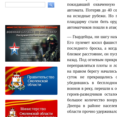
покидавший охва­ченну
автомата.
Потеряв до 40 с
на исходные рубежи.
Но 
плацдарму стали бить ору
автоматчиков пошли в атак
— Гвардейцы, ни шагу наз
Его пулемет косил фашист
по­следнего броска, а ког
близкое расстояние, он пус
назад.
Под огневым прикры
пере­правляться плоты и л
на правом берегу началис
суток не пре­кращались
убедившись в бес­плодн
воинов в реку, перешли к 
героев-разведчиков остал
большое количество воор
Днепра в районе населен
области прочно удерживалс