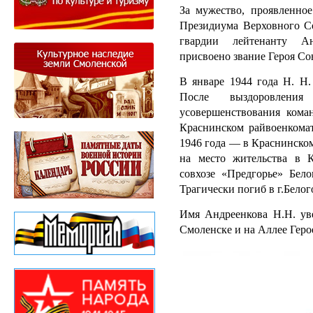
За мужество, проявленно
Президиума Верховного Со
гвар­дии лейтенанту А
присвоено звание Героя Со
В январе 1944 года Н. Н.
После выздоровлен
усовершенствования кома
Краснинском райвоенко­ма
1946 года — в Краснинском
на место жительства в 
совхозе «Предгорье» Бело
Трагически погиб в г.Белог
Имя Андреенкова Н.Н. уве
Смоленске и на Аллее Геро