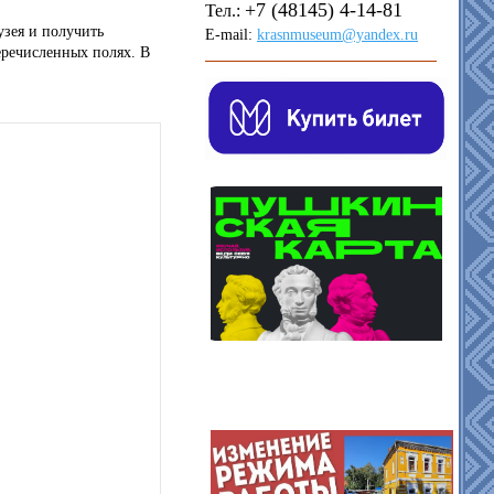
+7 (48145) 4-14-81
Тел.:
узея и получить
E-mail:
krasnmuseum@yandex.ru
еречисленных полях. В