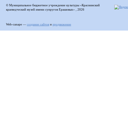
© Муниципальное бюджетное учреждение культуры «Краснинский
краеведческий музей имени супругов Ерашовых» , 2026
Web-canape —
создание сайтов
и
продвижение