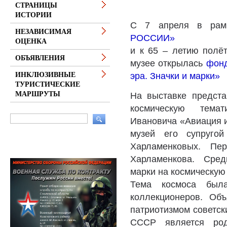
СТРАНИЦЫ
ИСТОРИИ
С 7 апреля в рам
НЕЗАВИСИМАЯ
РОССИИ»
ОЦЕНКА
и к 65 – летию полё
ОБЪЯВЛЕНИЯ
музее открылась
фонд
эра. Значки и марки»
ИНКЛЮЗИВНЫЕ
ТУРИСТИЧЕСКИЕ
МАРШРУТЫ
На выставке предста
космическую тема
Ивановича «Авиация и
музей его супруго
Харламенковых. П
Харламенкова. Сред
марки на космическую 
Тема космоса был
коллекционеров. Объ
патриотизмом советск
СССР является род