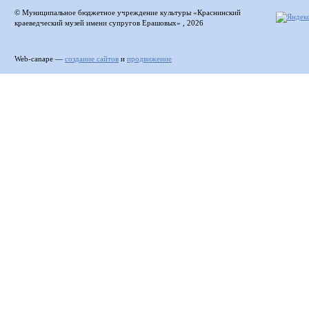
© Муниципальное бюджетное учреждение культуры «Краснинский
краеведческий музей имени супругов Ерашовых» , 2026
Web-canape —
создание сайтов
и
продвижение