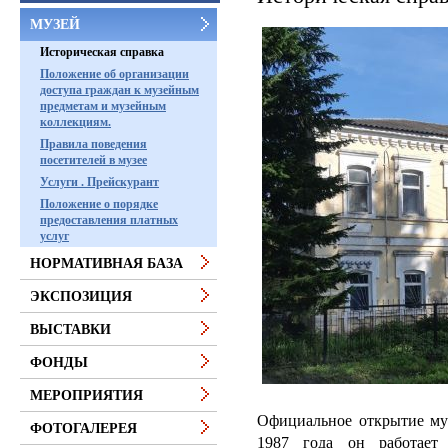
МУЗЕЙ
Историческая справка
Положение об организации
доступа граждан к музейным
предметам и музейным
коллекциям.
Правила поведения
посетителей в музее
Услуги . Прейскурант
Положение о порядке
предоставления платных
услуг
НОРМАТИВНАЯ БАЗА
ЭКСПОЗИЦИЯ
ВЫСТАВКИ
ФОНДЫ
МЕРОПРИЯТИЯ
Официальное открытие музе
ФОТОГАЛЕРЕЯ
1987 года он работает