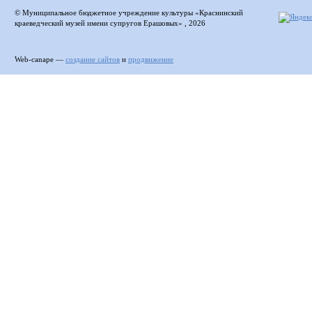
© Муниципальное бюджетное учреждение культуры «Краснинский
краеведческий музей имени супругов Ерашовых» , 2026
Web-canape —
создание сайтов
и
продвижение