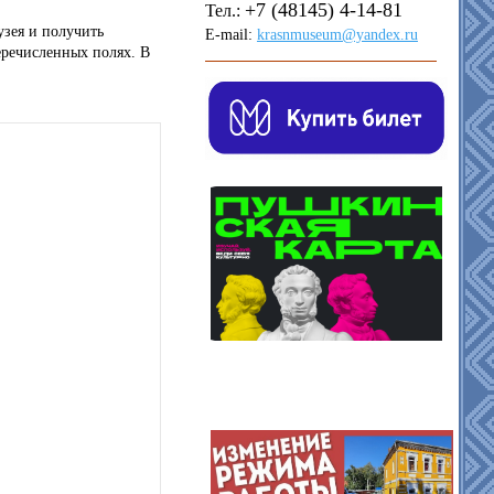
+7 (48145) 4-14-81
Тел.:
узея и получить
E-mail:
krasnmuseum@yandex.ru
еречисленных полях. В