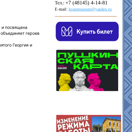
+7 (48145) 4-14-81
Тел.:
E-mail:
krasnmuseum@yandex.ru
у и посвящена
 объединяет героев
ятого Георгия и