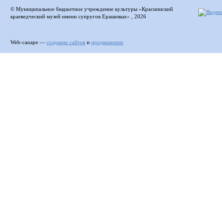
© Муниципальное бюджетное учреждение культуры «Краснинский
краеведческий музей имени супругов Ерашовых» , 2026
Web-canape —
создание сайтов
и
продвижение