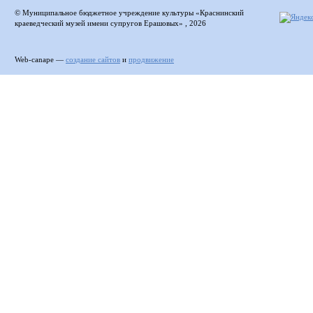
© Муниципальное бюджетное учреждение культуры «Краснинский
краеведческий музей имени супругов Ерашовых» , 2026
Web-canape —
создание сайтов
и
продвижение