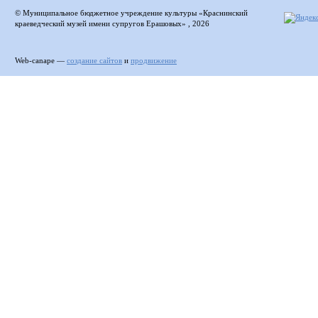
© Муниципальное бюджетное учреждение культуры «Краснинский
краеведческий музей имени супругов Ерашовых» , 2026
Web-canape —
создание сайтов
и
продвижение